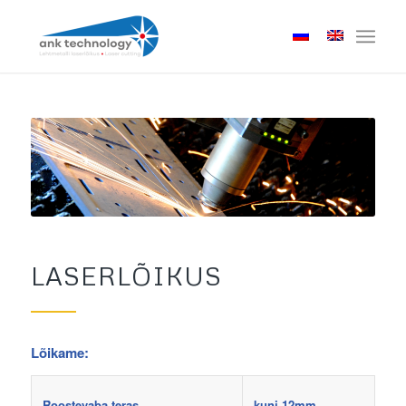
LASERLÕIKUS
Lõikame:
Roostevaba teras
kuni 12mm