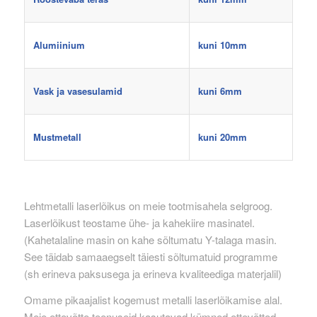
Alumiinium
kuni 10mm
Vask ja vasesulamid
kuni 6mm
Mustmetall
kuni 20mm
Lehtmetalli laserlõikus on meie tootmisahela selgroog.
Laserlõikust teostame ühe- ja kahekiire masinatel.
(Kahetalaline masin on kahe sõltumatu Y-talaga masin.
See täidab samaaegselt täiesti sõltumatuid programme
(sh erineva paksusega ja erineva kvaliteediga materjalil)
Omame pikaajalist kogemust metalli laserlõikamise alal.
Meie ettevõtte teenuseid kasutavad kümned ettevõtted