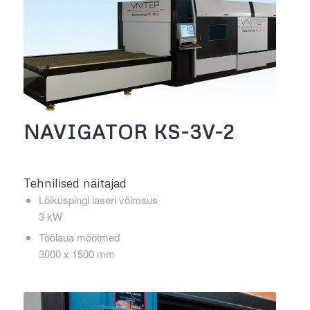
NAVIGATOR KS-3V-2
Tehnilised näitajad
Lõikuspingi laseri võimsus
3 kW
Töölaua mõõtmed
3000 x 1500 mm