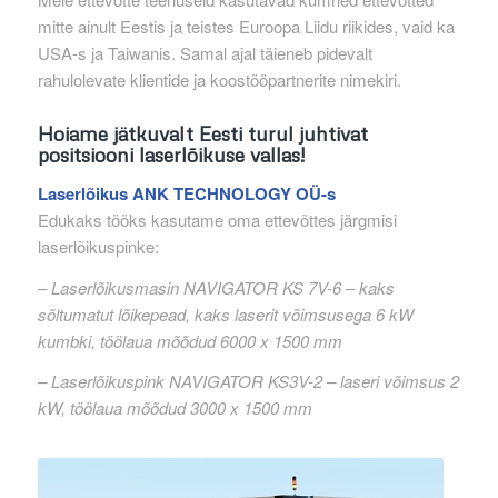
mitte ainult Eestis ja teistes Euroopa Liidu riikides, vaid ka
USA-s ja Taiwanis. Samal ajal täieneb pidevalt
rahulolevate klientide ja koostööpartnerite nimekiri.
Hoiame jätkuvalt Eesti turul juhtivat
positsiooni laserlõikuse vallas!
Laserlõikus ANK TECHNOLOGY OÜ-s
Edukaks tööks kasutame oma ettevõttes järgmisi
laserlõikuspinke:
– Laserlõikusmasin NAVIGATOR KS 7V-6 – kaks
sõltumatut lõikepead, kaks laserit võimsusega 6 kW
kumbki, töölaua mõõdud 6000 x 1500 mm
– Laserlõikuspink NAVIGATOR KS3V-2 – laseri võimsus 2
kW, töölaua mõõdud 3000 x 1500 mm