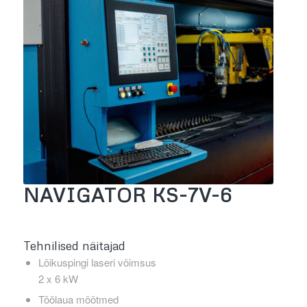
NAVIGATOR KS-7V-6
Tehnilised näitajad
Lõikuspingi laseri võimsus
2 x 6 kW
Töölaua mõõtmed