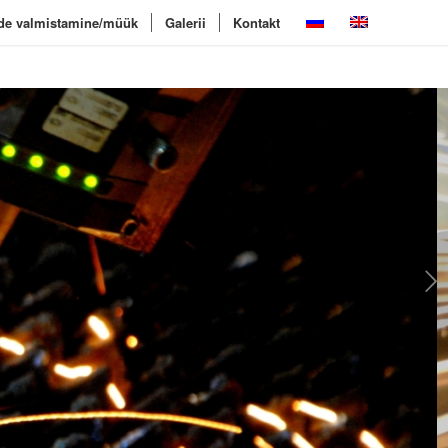
ide valmistamine/müük
Galerii
Kontakt
Next