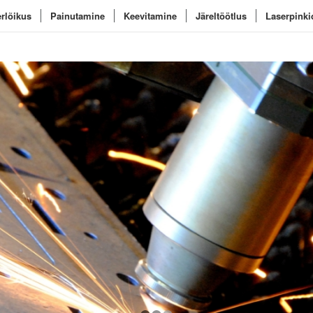
rlõikus
Painutamine
Keevitamine
Järeltöötlus
Laserpink