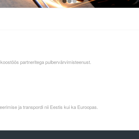
1
2
3
 koostöös partneritega pulbervärvimisteenust.
erimise ja transpordi nii Eestis kui ka Euroopas.