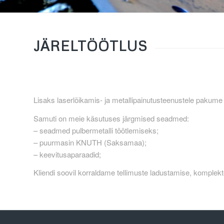
JÄRELTÖÖTLUS
Lisaks laserlõikamis- ja metallipainutusteenustele pakume
Samuti on meie käsutuses järgmised seadmed:
– seadmed pulbermetalli töötlemiseks;
– puurmasin KNUTH (Saksamaa);
– keevitusaparaadid;
Kliendi soovil korraldame tellimuste ladustamise, komplekte