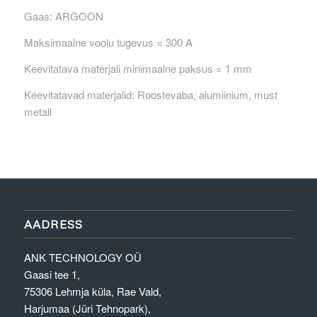
Gaas: ARGOON
Maksimaalne voolu tugevus = 300 A
Keevitatava materjali minimaalne paksus = 1 mm
Keevitatavad materjalid: Roostevaba, alumiinium, must
metall
AADRESS
ANK TECHNOLOGY OÜ
Gaasi tee 1,
75306 Lehmja küla, Rae Vald,
Harjumaa (Jüri Tehnopark),