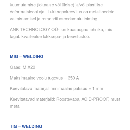
kuumutamise (lokaalse või üldise) ja/või plastilise
deformatsiooni ajal. Lukksepakeevitus on metalltoodete
valmistamisel ja remondil asendamatu toiming.
ANK TECHNOLOGY OÜ-l on kaasaegne tehnika, mis
tagab kvaliteetse lukksepa- ja keevitustöö.
MIG – WELDING
Gaas: MIX20
Maksimaalne voolu tugevus = 350 A
Keevitatava materjali minimaalne paksus = 1 mm
Keevitatavad materjalid: Roostevaba, ACID-PROOF, must
metal
TIG – WELDING