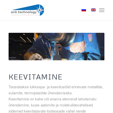
KEEVITAMINE
Teostatakse lukksepa- ja keevitustöid erinevate metallide,
sulamite, termoplastide ühendamiseks.
Keevitamine on kahe või enama elemendi lahutamatu
ühendamine, luues aatomite ja molekulidevahelised
sidemed keevitatavate tooteosade vahel nende