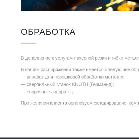
ОБРАБОТКА
В дополнение к услугам лазерной резки и гибки мета
В нашем распоряжении также имеется следующее обо
— аппарат для порошковой обработки металла;
— сверлильный станок KNUTH (Германия);
— сварочные аппараты;
При желании клиента организуем складирование, компл