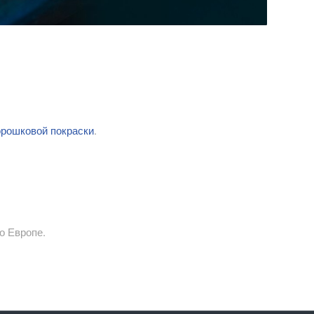
орошковой покраски
.
о Европе.