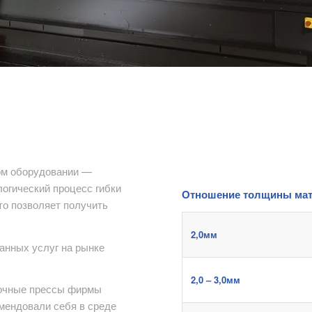
ом оборудовании —
огический процесс гибки
Отношение толщины мат
то позволяет получить
2,0мм
анных услуг на рынке
2,0 – 3,0мм
бочные прессы фирмы
мендовали себя в среде