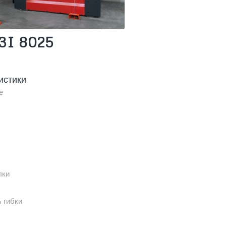
3I 8025
истики
е
лки
 гибки